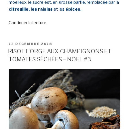
moelleux, le sucre est, en grosse partie, remplacée par la
citrouille, les raisins
et les
épices
.
Continuer la lecture
de
« BISCUITS
MOELLEUX
IG
PUBLIÉ
12 DÉCEMBRE 2018
LE
BAS
RISOTT’ORGE AUX CHAMPIGNONS ET
A
TOMATES SÉCHÉES – NOEL #3
LA
CITROUILLE
ET
AUX
RAISINS
–
NOEL
#4 »