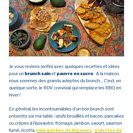
Je vous reviens (enfin) avec quelques recettes et idées
pour un
brunch sain
et
pauvre en sucre
. A la maison,
nous sommes des grands adeptes du brunch… C’est, en
quelque sorte, le RDV convivial qui remplace les BBQ en
hiver !
En général, les incontournables d’un bon brunch sont
présents sur ma table :
œufs brouillés et bacon, pancakes
ou crêpes à l’épeautre, fromage, jambon, yaourt, saumon
fumé, ricotta,
mini quiches de légumes
,
galettes de