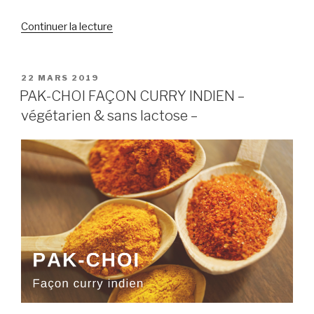
Continuer la lecture
de
« ENERGY
BALLS
(vegan) »
PUBLIÉ
22 MARS 2019
LE
PAK-CHOI FAÇON CURRY INDIEN –
végétarien & sans lactose –