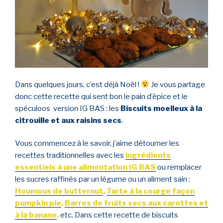
Dans quelques jours, c’est déjà Noël !
Je vous partage
donc cette recette qui sent bon le pain d’épice et le
spéculoos version IG BAS : les
Biscuits moelleux à la
citrouille et aux raisins secs
.
Vous commencez à le savoir, j’aime détourner les
recettes traditionnelles avec les
ingrédients
essentiels à une alimentation IG BAS
ou remplacer
les sucres raffinés par un légume ou un aliment sain :
Houmous de butternut
,
Tarte à la courge façon
pumpkin pie
,
Barres de fruits secs aux carottes et
à la banane
,
etc. Dans cette recette de biscuits