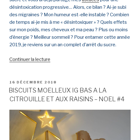
désintoxication progressive… Alors, ce bilan ? Ai-je subi
des migraines ? Mon humeur est-elle instable ? Combien
de temps ai-je mis à me « désintoxiquer » ? Quels effets
sur mon poids, mes cheveux et ma peau ? Plus ou moins
d’énergie ? Meilleur sommeil ? Pour entamer cette année
2019, je reviens sur un an complet d’arrêt du sucre.
Continuer la lecture
de
« 1
AN
SANS
PUBLIÉ
16 DÉCEMBRE 2018
LE
SUCRE
BISCUITS MOELLEUX IG BAS A LA
:
CITROUILLE ET AUX RAISINS – NOEL #4
LE
BILAN »