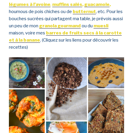
légumes à l’avoine
,
muffins salés
,
guacamole
,
houmous de pois chiches ou de
butternut
, etc. Pour les
bouches sucrées qui partagent ma table, je prévois aussi
un peu de mon
granola gourmand
ou du
muesli
maison, voire mes
barres de fruits secs à la carotte
et à la banane
. (Cliquez sur les liens pour découvrir les
recettes)