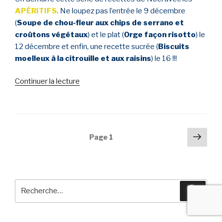
APÉRITIFS
. Ne loupez pas l’entrée le 9 décembre
(
Soupe de chou-fleur aux chips de serrano et
croûtons végétaux
) et le plat (
Orge façon risotto
) le
12 décembre et enfin, une recette sucrée (
Biscuits
moelleux à la citrouille et aux raisins
) le 16 !!!
Continuer la lecture
de
« APERITIFS
IG
BAS
&
Navigation
Pag
Page
1
VÉGÉTARIEN
suiv
des
–
articles
NOEL
#1 »
Recherche
Reche
pour
: