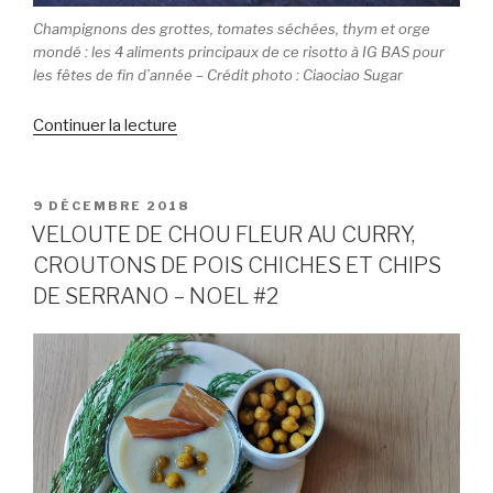
Champignons des grottes, tomates séchées, thym et orge
mondé : les 4 aliments principaux de ce risotto à IG BAS pour
les fêtes de fin d’année – Crédit photo : Ciaociao Sugar
Continuer la lecture
de
« RISOTT’ORGE
AUX
CHAMPIGNONS
PUBLIÉ
9 DÉCEMBRE 2018
LE
ET
VELOUTE DE CHOU FLEUR AU CURRY,
TOMATES
CROUTONS DE POIS CHICHES ET CHIPS
SÉCHÉES
DE SERRANO – NOEL #2
–
NOEL
#3 »