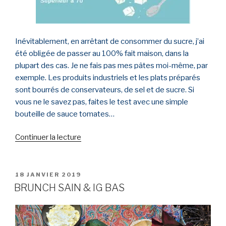
Inévitablement, en arrêtant de consommer du sucre, j’ai
été obligée de passer au 100% fait maison, dans la
plupart des cas. Je ne fais pas mes pâtes moi-même, par
exemple. Les produits industriels et les plats préparés
sont bourrés de conservateurs, de sel et de sucre. Si
vous ne le savez pas, faites le test avec une simple
bouteille de sauce tomates…
Continuer la lecture
de
« COMMENT
REMPLACER
LES
PUBLIÉ
18 JANVIER 2019
LE
SUCRES
BRUNCH SAIN & IG BAS
CACHÉS »