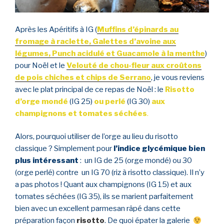
Après les Apéritifs à IG (
Muffins d’épinards au
fromage à raclette, Galettes d’avoine aux
légumes, Punch acidulé et Guacamole à la menthe
)
pour Noël et le
Velouté de chou-fleur aux croûtons
de pois chiches et chips de Serrano
, je vous reviens
avec le plat principal de ce repas de Noël : le
Risotto
d’orge mondé
(IG 25)
ou perlé
(IG 30)
aux
champignons et tomates séchées
.
Alors, pourquoi utiliser de l’orge au lieu du risotto
classique ? Simplement pour
l’indice glycémique bien
plus intéressant
: un IG de 25 (orge mondé) ou 30
(orge perlé) contre un IG 70 (riz à risotto classique). Il n’y
a pas photos ! Quant aux champignons (IG 15) et aux
tomates séchées (IG 35), ils se marient parfaitement
bien avec un excellent parmesan râpé dans cette
préparation façon
risotto
. De quoi épater la galerie