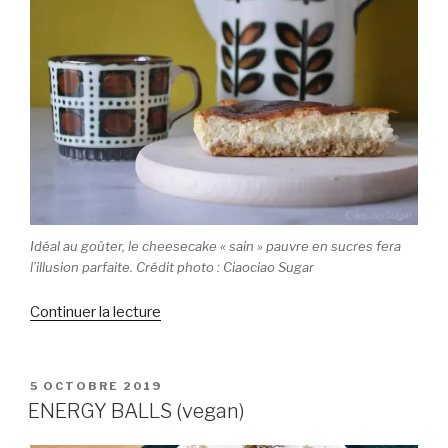
Idéal au goûter, le cheesecake « sain » pauvre en sucres fera
l’illusion parfaite. Crédit photo : Ciaociao Sugar
Continuer la lecture
de
« CHEESECAKE
SAIN »
PUBLIÉ
5 OCTOBRE 2019
LE
ENERGY BALLS (vegan)