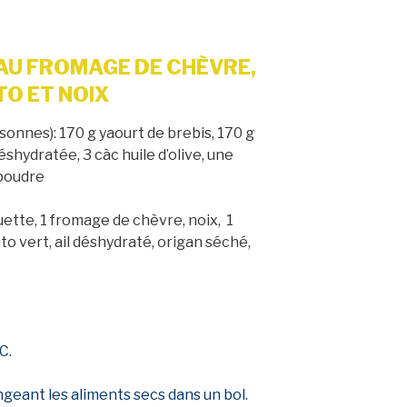
AU FROMAGE DE CHÈVRE,
TO ET NOIX
sonnes): 170 g yaourt de brebis, 170 g
shydratée, 3 càc huile d’olive, une
 poudre
uette, 1 fromage de chèvre, noix, 1
to vert, ail déshydraté, origan séché,
C.
ngeant les aliments secs dans un bol.