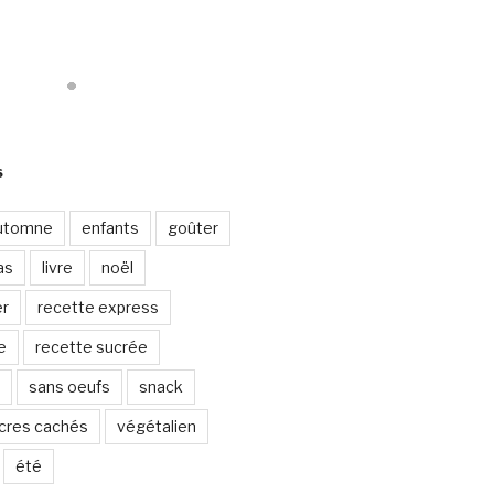
S
utomne
enfants
goûter
as
livre
noël
er
recette express
e
recette sucrée
sans oeufs
snack
cres cachés
végétalien
été