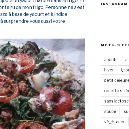
oujours un yaourt nature dans le frigo. Et
INSTAGRAM
contenu de mon frigo. Personne ne s’est
zza à base de yaourt et à indice
 à surprendre vous aussi votre
MOTS-CLEF
apéritif
a
hiver
ig b
petit déjeun
recette salé
sans lactose
soupe
su
végétarien