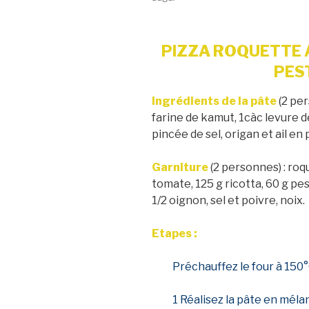
PIZZA ROQUETTE 
PES
Ingrédients de la pâte
(2 per
farine de kamut, 1càc levure dé
pincée de sel, origan et ail en
Garniture
(2 personnes) : roq
tomate, 125 g ricotta, 60 g pes
1/2 oignon, sel et poivre, noix.
Etapes :
Préchauffez le four à 150°
1 Réalisez la pâte en méla