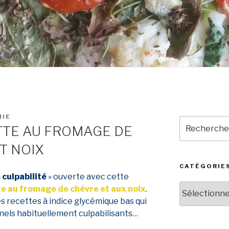
NIE
Recherche
TTE AU FROMAGE DE
pour
:
T NOIX
CATÉGORIE
 culpabilité
» ouverte avec cette
Catégories
te au fromage de chèvre et aux noix
.
 recettes à indice glycémique bas qui
nnels habituellement culpabilisants…