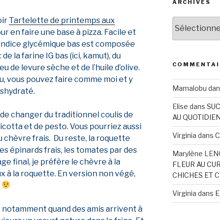
ARCHIVES
oir
Tartelette de printemps aux
Archives
ur en faire une base à pizza. Facile et
 à indice glycémique bas est composée
: de la farine IG bas (ici, kamut), du
COMMENTAI
u de levure sèche et de l’huile d’olive.
eu, vous pouvez faire comme moi et y
Mamalobu
da
déshydraté.
Elise
dans
SUC
si de changer du traditionnel coulis de
AU QUOTIDIE
cotta et de pesto. Vous pourriez aussi
Virginia
dans
C
u chèvre frais. Du reste, la roquette
s épinards frais, les tomates par des
Marylène LEN
e final, je préfère le chèvre à la
FLEUR AU CU
ux à la roquette. En version non végé,
CHICHES ET C
s
Virginia
dans
E
a, notamment quand des amis arrivent à