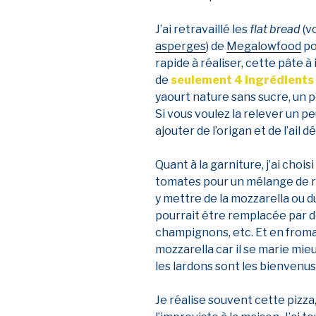
J’ai retravaillé les
flat bread
(v
asperges
) de
Megalowfood
po
rapide à réaliser, cette pâte
de
seulement 4 ingrédients
yaourt nature sans sucre, un pe
Si vous voulez la relever un p
ajouter de l’origan et de l’ail 
Quant à la garniture, j’ai choi
tomates pour un mélange de ri
y mettre de la mozzarella ou d
pourrait être remplacée par de
champignons, etc. Et en fromag
mozzarella car il se marie mie
les lardons sont les bienvenu
Je réalise souvent cette pizz