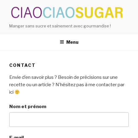
Aller
au
contenu
principal
Manger sans sucre et sainement avec gourmandise !
Menu
CONTACT
Envie d’en savoir plus ? Besoin de précisions sur une
recette ou un article ? N’hésitez pas à me contacter par
ici
Nom et prénom
E-mail