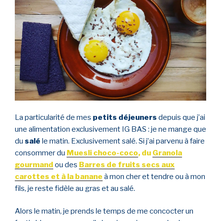
La particularité de mes
petits déjeuners
depuis que j’ai
une alimentation exclusivement IG BAS : je ne mange que
du
salé
le matin. Exclusivement salé. Si j’ai parvenu à faire
consommer du
Muesli choco-coco
, du
Granola
gourmand
ou des
Barres de fruits secs aux
carottes et à la banane
à mon cher et tendre ou à mon
fils, je reste fidèle au gras et au salé.
Alors le matin, je prends le temps de me concocter un