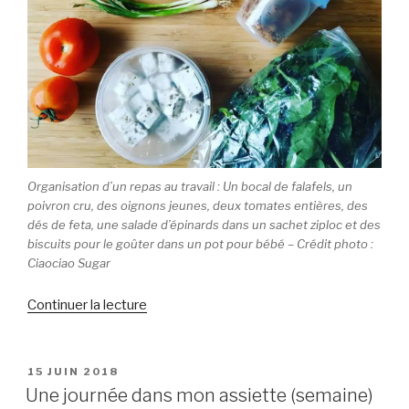
Organisation d’un repas au travail : Un bocal de falafels, un
poivron cru, des oignons jeunes, deux tomates entières, des
dés de feta, une salade d’épinards dans un sachet ziploc et des
biscuits pour le goûter dans un pot pour bébé – Crédit photo :
Ciaociao Sugar
Continuer la lecture
de
« ORGANISER
SES
REPAS
PUBLIÉ
15 JUIN 2018
LE
AU
Une journée dans mon assiette (semaine)