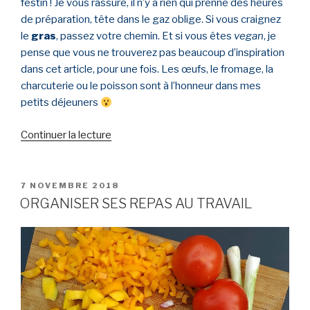
festin ! Je vous rassure, il n’y a rien qui prenne des heures
de préparation, tête dans le gaz oblige. Si vous craignez
le
gras
, passez votre chemin. Et si vous êtes
vegan
, je
pense que vous ne trouverez pas beaucoup d’inspiration
dans cet article, pour une fois. Les œufs, le fromage, la
charcuterie ou le poisson sont à l’honneur dans mes
petits déjeuners
Continuer la lecture
de
« MES
PETITS
DEJ
PUBLIÉ
7 NOVEMBRE 2018
LE
SALES
ORGANISER SES REPAS AU TRAVAIL
:
UNE
JOURNÉE
DANS
MON
ASSIETTE