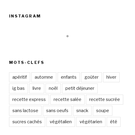
INSTAGRAM
MOTS-CLEFS
apéritif
automne
enfants
goûter
hiver
ig bas
livre
noël
petit déjeuner
recette express
recette salée
recette sucrée
sans lactose
sans oeufs
snack
soupe
sucres cachés
végétalien
végétarien
été