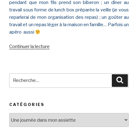
pendant que mon fils prend son biberon ; un dîner au
travail sous forme de lunch box préparée la veille (je vous
reparlerai de mon organisation des repas) ; un goûter au
travail et un repas léger à la maison en famille… Parfois un
apéro aussi
Continuer la lecture
de
« Une
journée
dans
mon
Recherche
Reche
assiette
pour
(semaine)
:
#1 »
CATÉGORIES
Catégories