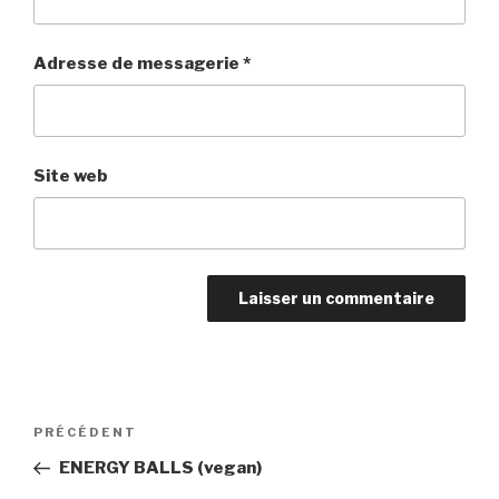
Adresse de messagerie
*
Site web
Navigation
PRÉCÉDENT
Article
de
précédent
ENERGY BALLS (vegan)
l’article