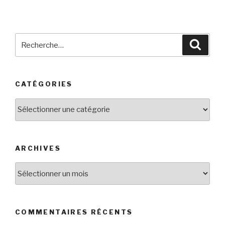
Recherche
Reche
pour
:
CATÉGORIES
Catégories
ARCHIVES
Archives
COMMENTAIRES RÉCENTS