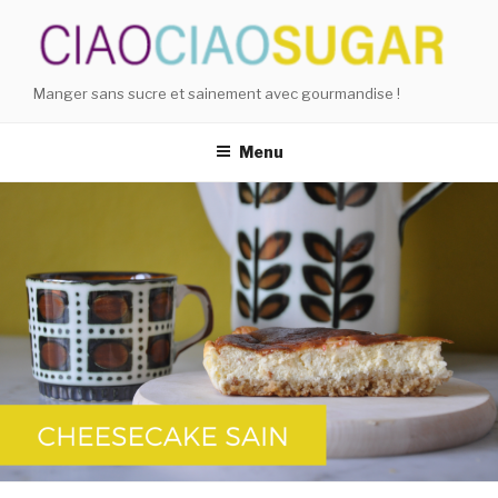
Aller
au
contenu
principal
Manger sans sucre et sainement avec gourmandise !
Menu