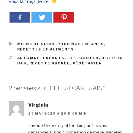
vous fait déjà de l’œil
CATÉGORIES
MOINS DE SUCRE POUR NOS ENFANTS
,
RECETTES ET ALIMENTS
ÉTIQUETTES
AUTOMNE
,
ENFANTS
,
ÉTÉ
,
GOÛTER
,
HIVER
,
IG
BAS
,
RECETTE SUCRÉE
,
VÉGÉTARIEN
2 pensées sur “CHEESECAKE SAIN”
Virginia
29 MAI 2020 À 20 H 08 MIN
J’avoue ! Je ne m’y attendais pas ! Je vais
demander à mon compagnon de me le préparer