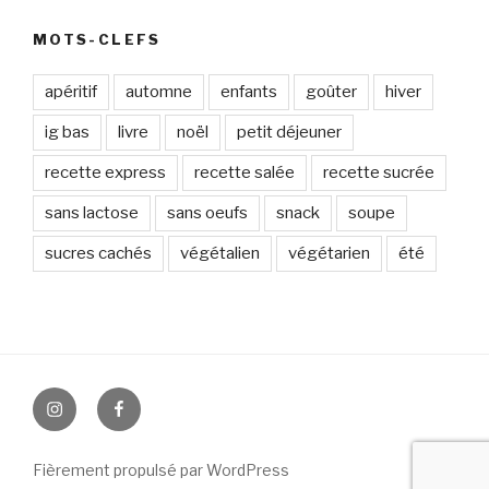
MOTS-CLEFS
apéritif
automne
enfants
goûter
hiver
ig bas
livre
noël
petit déjeuner
recette express
recette salée
recette sucrée
sans lactose
sans oeufs
snack
soupe
sucres cachés
végétalien
végétarien
été
Instagram
Facebook
Fièrement propulsé par WordPress