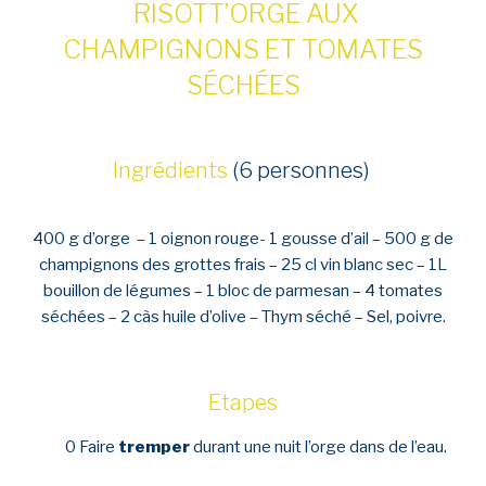
RISOTT’ORGE AUX
CHAMPIGNONS
ET TOMATES
SÉCHÉES
Ingrédients
(6 personnes)
400 g d’orge –
1 oignon rouge-
1 gousse d’ail –
500 g de
champignons des grottes frais –
25 cl vin blanc sec –
1L
bouillon de légumes –
1 bloc de parmesan –
4 tomates
séchées –
2 càs huile d’olive –
Thym séché –
Sel, poivre.
Etapes
0 Faire
tremper
durant une nuit l’orge dans de l’eau.