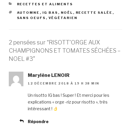
CATÉGORIES
RECETTES ET ALIMENTS
ÉTIQUETTES
AUTOMNE
,
IG BAS
,
NOËL
,
RECETTE SALÉE
,
SANS OEUFS
,
VÉGÉTARIEN
2 pensées sur “RISOTT’ORGE AUX
CHAMPIGNONS ET TOMATES SÉCHÉES –
NOEL #3”
Marylène LENOIR
12 DÉCEMBRE 2018 À 19 H 38 MIN
Un risotto IG bas ! Super ! Et merci pour les
explications « orge -riz pour risotto », très
intéressant !
Répondre