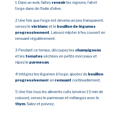
1 Dans un wok, faites
revenir
les oignons, l’ail et
l’orge dans de l’huile d’olive.
2 Une fois que l’orge est devenu un peu transparent,
versez le
vin blanc
et le
bouillon de légumes
progressivement
. Laissez mijoter à feu couvert en
remuant régulièrement.
3 Pendant ce temps, découpez les
champignons
et les
tomates
séchées en petits morceaux et
râpez le
parmesan
.
4 Intégrez les légumes à l’orge, ajoutez du
bouillon
progressivemen
t en
remuant
continuellement.
5 Une fois tous les aliments cuits (environ 15 min de
cuisson), versez le parmesan et mélangez avec le
thym
. Salez et poivrez.