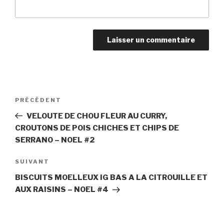
Navigation
PRÉCÉDENT
Article
de
précédent
VELOUTE DE CHOU FLEUR AU CURRY,
l’article
CROUTONS DE POIS CHICHES ET CHIPS DE
SERRANO – NOEL #2
SUIVANT
Article
suivant
BISCUITS MOELLEUX IG BAS A LA CITROUILLE ET
AUX RAISINS – NOEL #4