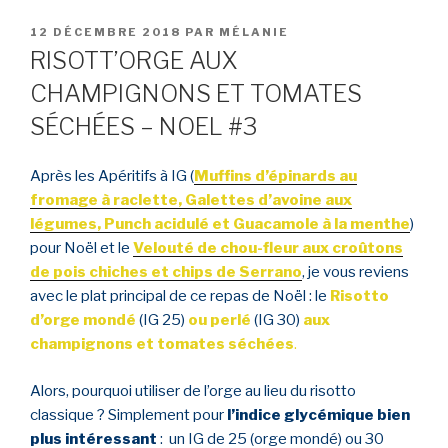
PUBLIÉ
12 DÉCEMBRE 2018
PAR
MÉLANIE
LE
RISOTT’ORGE AUX
CHAMPIGNONS ET TOMATES
SÉCHÉES – NOEL #3
Après les Apéritifs à IG (
Muffins d’épinards au
fromage à raclette, Galettes d’avoine aux
légumes, Punch acidulé et Guacamole à la menthe
)
pour Noël et le
Velouté de chou-fleur aux croûtons
de pois chiches et chips de Serrano
, je vous reviens
avec le plat principal de ce repas de Noël : le
Risotto
d’orge mondé
(IG 25)
ou perlé
(IG 30)
aux
champignons et tomates séchées
.
Alors, pourquoi utiliser de l’orge au lieu du risotto
classique ? Simplement pour
l’indice glycémique bien
plus intéressant
: un IG de 25 (orge mondé) ou 30