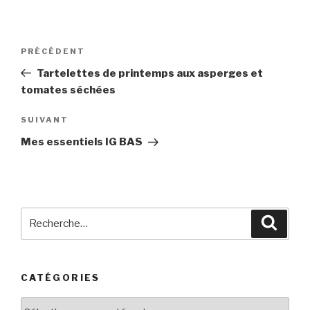
Navigation
PRÉCÉDENT
Article
de
précédent
Tartelettes de printemps aux asperges et
l’article
tomates séchées
SUIVANT
Article
suivant
Mes essentiels IG BAS
Recherche
Reche
pour
:
CATÉGORIES
Catégories