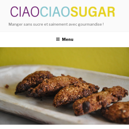
Aller
au
contenu
principal
Manger sans sucre et sainement avec gourmandise !
Menu