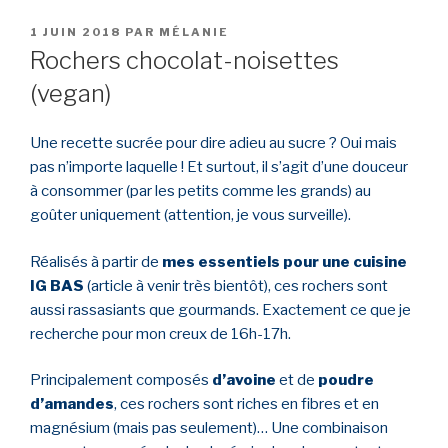
PUBLIÉ
1 JUIN 2018
PAR
MÉLANIE
LE
Rochers chocolat-noisettes
(vegan)
Une recette sucrée pour dire adieu au sucre ? Oui mais
pas n’importe laquelle ! Et surtout, il s’agit d’une douceur
à consommer (par les petits comme les grands) au
goûter uniquement (attention, je vous surveille).
Réalisés à partir de
mes essentiels pour une cuisine
IG BAS
(article à venir très bientôt), ces rochers sont
aussi rassasiants que gourmands. Exactement ce que je
recherche pour mon creux de 16h-17h.
Principalement composés
d’avoine
et de
poudre
d’amandes
, ces rochers sont riches en fibres et en
magnésium (mais pas seulement)… Une combinaison