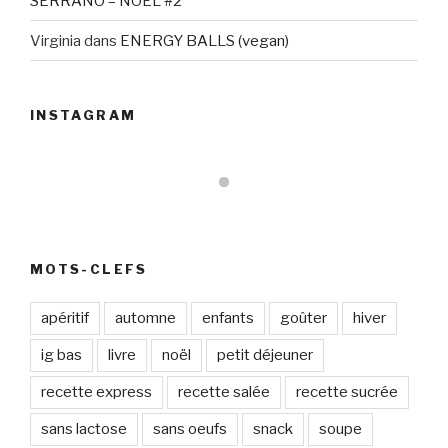
SERRANO – NOEL #2
Virginia
dans
ENERGY BALLS (vegan)
INSTAGRAM
MOTS-CLEFS
apéritif
automne
enfants
goûter
hiver
ig bas
livre
noël
petit déjeuner
recette express
recette salée
recette sucrée
sans lactose
sans oeufs
snack
soupe