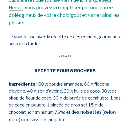
cacahuètes que j’utilise vient de la marque
Jean
Hervé
. V
ous pouvez la remplacer par une purée
d’oléagineux de votre choix/goût et varier ainsi les
plaisirs.
Je vous laisse avec la recette de ces rochers gourmands,
sans plus tarder.
*******
RECETTE POUR 8 ROCHERS
Ingrédients :
60 g poudre amandes, 60 g flocons
d’avoine, 40 g son d’avoine, 30 g huile de coco, 30 g de
sirop de fleur de coco, 30 g de purée de cacahuète, 1 cas
de coco en poudre, 1 pincée de gros sel, 15 g de
des noisettes (selon
chocolat noir (minimum 75%) et
goût) concassées au pilon.