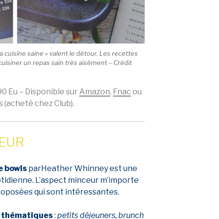
a cuisine saine » valent le détour. Les recettes
uisiner un repas sain très aisément – Crédit
.90 Eu –
Disponible sur
Amazon
,
Fnac
ou
es (acheté chez Club).
CEUR
e bowls
parHeather Whinney
est une
uotidienne. L’aspect minceur m’importe
proposées qui sont intéressantes.
r
thématiques
:
petits déjeuners, brunch