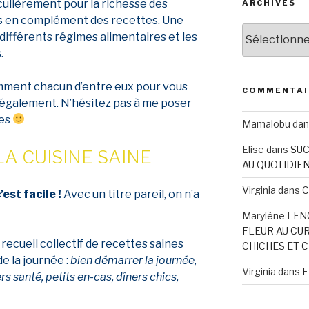
ticulièrement pour la richesse des
ARCHIVES
es en complément des recettes. Une
Archives
différents régimes alimentaires et les
s.
samment chacun d’entre eux pour vous
COMMENTAI
r également. N’hésitez pas à me poser
res
Mamalobu
da
Elise
dans
SUC
LA CUISINE SAINE
AU QUOTIDIE
Virginia
dans
C
est facile !
Avec un titre pareil, on n’a
Marylène LEN
FLEUR AU CU
ecueil collectif de recettes saines
CHICHES ET C
e la journée :
bien démarrer la journée,
Virginia
dans
E
s santé, petits en-cas, dîners chics,