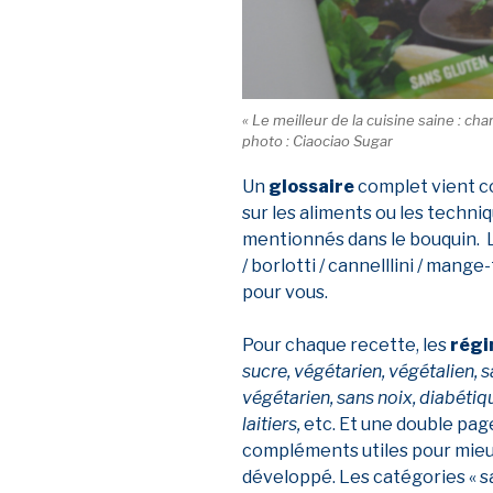
« Le meilleur de la cuisine saine : cha
photo : Ciaociao Sugar
Un
glossaire
complet vient c
sur les aliments ou les techni
mentionnés dans le bouquin. L
/ borlotti / cannelllini / mang
pour vous.
Pour chaque recette, les
rég
sucre, végétarien, végétalien, 
végétarien, sans noix, diabétiq
laitiers,
etc. Et une double pag
compléments utiles pour mie
développé. Les catégories « sa