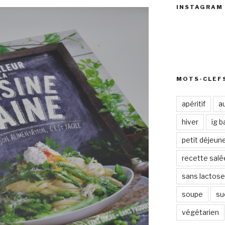
INSTAGRAM
MOTS-CLEF
apéritif
a
hiver
ig b
petit déjeun
recette salé
sans lactose
soupe
su
végétarien