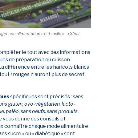
nger son alimentation c’est facile » – Crédit
ompléter le tout avec des informations
ques de préparation ou cuisson
a différence entre les haricots blancs
e-tout / rouges n’auront plus de secret
imes
spécifiques sont précisés :
sans
sans gluten, ovo-végétarien, lacto-
ue, paléo, sans oeufs, sans produits
e vous donne des conseils et
ux connaître chaque mode alimentaire
ns sucre » ou « diabétique » sont