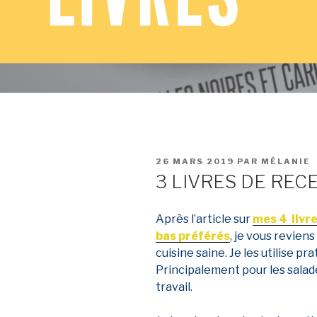
PUBLIÉ
26 MARS 2019
PAR
MÉLANIE
LE
3 LIVRES DE REC
Après l’article sur
mes 4 livr
bas préférés
,
je vous reviens 
cuisine saine. Je les utilise p
Principalement pour les salad
travail.