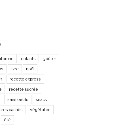
S
utomne
enfants
goûter
as
livre
noël
er
recette express
e
recette sucrée
sans oeufs
snack
cres cachés
végétalien
été